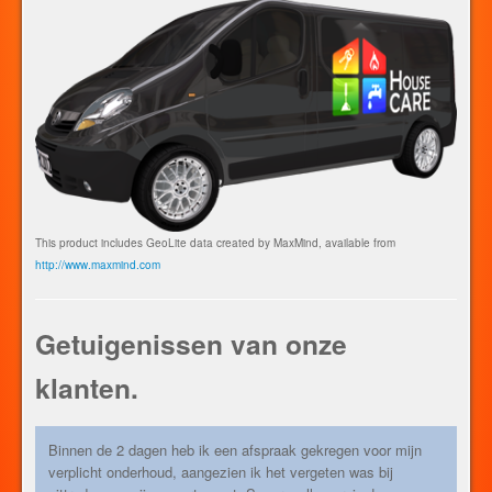
u nog vragen ? Bel ons op 0493 60 80 70. U gaat heel
tevreden zijn van ons expertise !
This product includes GeoLite data created by MaxMind, available from
http://www.maxmind.com
Getuigenissen van onze
klanten.
Binnen de 2 dagen heb ik een afspraak gekregen voor mijn
verplicht onderhoud, aangezien ik het vergeten was bij