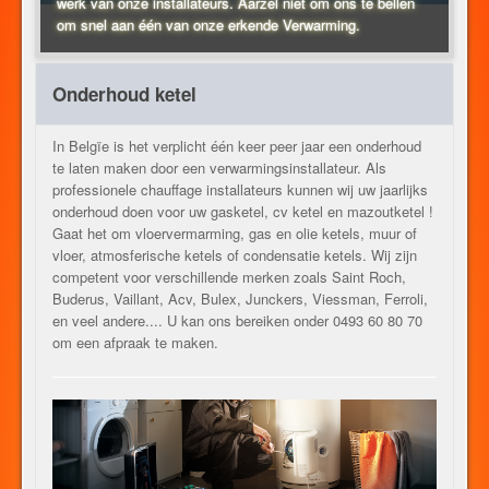
werk van onze installateurs. Aarzel niet om ons te bellen
om snel aan één van onze erkende Verwarming.
VERWARMING
Onderhoud ketel
ANDER BEROEPEN
In Belgïe is het verplicht één keer peer jaar een onderhoud
te laten maken door een verwarmingsinstallateur. Als
professionele chauffage installateurs kunnen wij uw jaarlijks
onderhoud doen voor uw gasketel, cv ketel en mazoutketel !
CONTACT
Gaat het om vloervermarming, gas en olie ketels, muur of
vloer, atmosferische ketels of condensatie ketels. Wij zijn
competent voor verschillende merken zoals Saint Roch,
Buderus, Vaillant, Acv, Bulex, Junckers, Viessman, Ferroli,
JOB
en veel andere.... U kan ons bereiken onder 0493 60 80 70
om een afpraak te maken.
NL