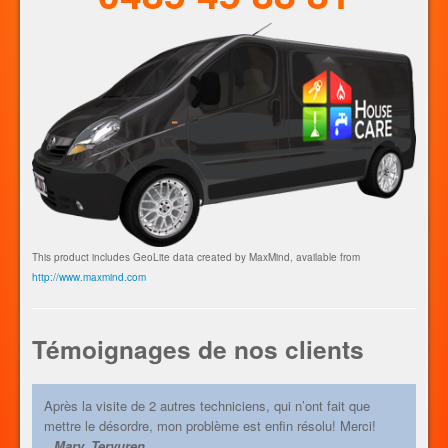
contacter au 0493 60 80 70.
This product includes GeoLite data created by MaxMind, available from
http://www.maxmind.com
Témoignages de nos clients
Après la visite de 2 autres techniciens, qui n’ont fait que
mettre le désordre, mon problème est enfin résolu! Merci!
Mary, Tervuren