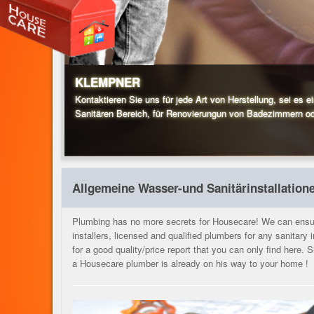
KLEMPNER
Kontaktieren Sie uns für jede Art von Herstellung, sei es 
Sanitären Bereich, für Renovierungun von Badezimmern od
Allgemeine Wasser-und Sanitärinstallation
Plumbing has no more secrets for Housecare! We can ensur
installers, licensed and qualified plumbers for any sanitary i
for a good quality/price report that you can only find here.
a Housecare plumber is already on his way to your home !