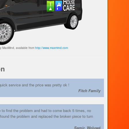
by MaxMind, available from
http://www.maxmind.com
on
uick service and the price was pretty ok !
Fitch Family
 to find the problem and had to come back 5 times, no
found the problem and replaced the broken piece to turn
Samir, Woluwé