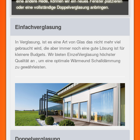
eine andere Rede, können wir ein neues Fenster platzieren
oder eine vollständige Doppelverglasung anbringen.
HEIZUNG
Einfachverglasung
GLAS
In Verglasung, ist es eine Art von Glas das nicht mehr viel
gebraucht wird, die aber immer noch eine gute Lösung ist für
kleinere Budgets. Wir bieten EinzelVerglasung höchster
Qualität an , um eine optimale Wärmeund Schalldämmung
UNSERE DIENSTLEISTUNGEN
zu gewährleisten.
KONTAKT
JOB
Doppelverglasung