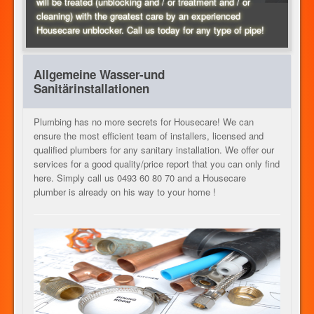
will be treated (unblocking and / or treatment and / or
cleaning) with the greatest care by an experienced
HEIZUNG
Housecare unblocker. Call us today for any type of pipe!
Allgemeine Wasser-und
UNSERE DIENSTLEISTUNGEN
Sanitärinstallationen
Plumbing has no more secrets for Housecare! We can
ensure the most efficient team of installers, licensed and
KONTAKT
qualified plumbers for any sanitary installation. We offer our
services for a good quality/price report that you can only find
here. Simply call us 0493 60 80 70 and a Housecare
plumber is already on his way to your home !
JOB
DE