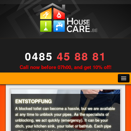
0485
45 88 81
Call now before 07h00, and get 10% off!
ENTSTOPFUNG
A blocked toilet can become a hassle, but we are available
at any time to unblock your pipes. As the specialists of
KLEMPNER
unblocking, we act quickly (emergency). It can be your
ditch, your kitchen sink, your toilet or bathtub. Each pipe