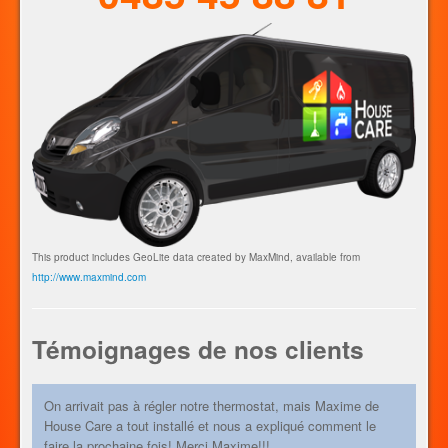
contacter au 0493 60 80 70.
This product includes GeoLite data created by MaxMind, available from
http://www.maxmind.com
Témoignages de nos clients
On arrivait pas à régler notre thermostat, mais Maxime de
House Care a tout installé et nous a expliqué comment le
faire la prochaine fois! Merci Maxime!!!