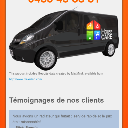
un moyen de résoudre le problème définitivement et la fuite
d’eau ne sera plus qu’un mauvais souvenir !
This product includes GeoLite data created by MaxMind, available from
http://www.maxmind.com
Témoignages de nos clients
Nous avions un radiateur qui fuitait ; service rapide et le prix
était raisonnable!
Fitch Family