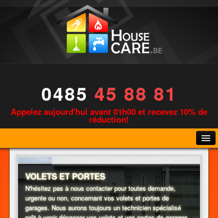
0485
45 88 81
Appelez aujourd'hui avant 01h00 et recevez 10% de
réduction!
VOLETS ET PORTES
N'hésitez pas à nous contacter pour toutes demande,
urgente ou non, concernant vos volets et portes de
PLOMBERIE
garages. Nous aurons toujours un technicien spécialisé
prêt à venir dépanner vos volets et vos portes de garages