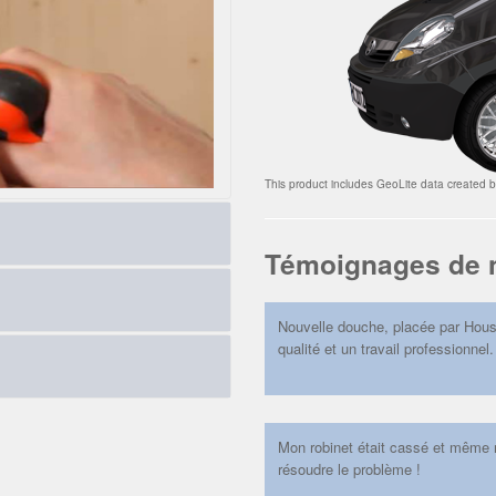
This product includes GeoLite data created 
Témoignages de n
ait pour! Nous sommes
és. Appelez nous au plus vite,
Nouvelle douche, placée par Hous
qualité et un travail professionnel.
ls, effractions, et autres tracas.
e de votre habitat. Portes
autres, suivant normes S3.
aison, nous avons la possibilité
sol, mur, fondations. Nous
Mon robinet était cassé et même 
résoudre le problème !