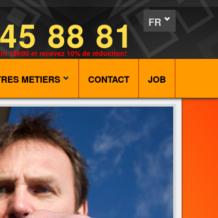
45 88 81
FR
nt 18h00 et recevez 10% de réduction!
TRES METIERS
CONTACT
JOB