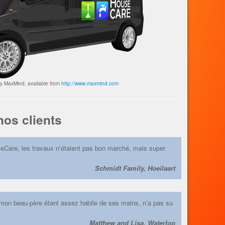
by MaxMind, available from
http://www.maxmind.com
os clients
eCare, les travaux n’étaient pas bon marché, mais super
Schmidt Family, Hoeilaart
mon beau-père étant assez habile de ses mains, n’a pas su
Matthew and Lisa, Waterloo